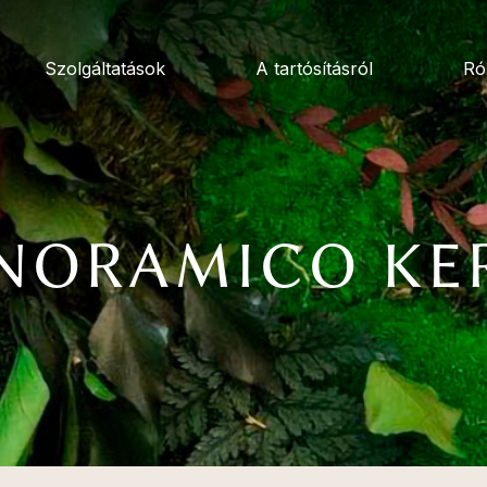
Szolgáltatások
A tartósításról
Ró
NORAMICO KE