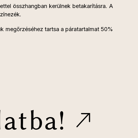
ttel összhangban kerülnek betakarításra. A
színezék.
sük megőrzéséhez tartsa a páratartalmat 50%
latba!