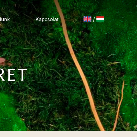
/
lunk
Kapcsolat
RET