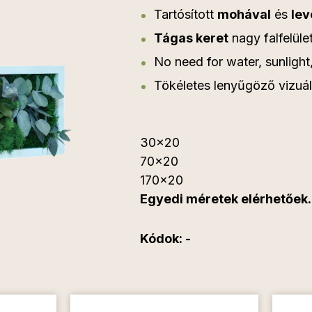
Tartósított
mohával
és
lev
Tágas keret
nagy falfelül
No need for water, sunlight
Tökéletes lenyűgöző vizuál
30x20
70x20
170x20
Egyedi méretek elérhetőek.
Kódok: -