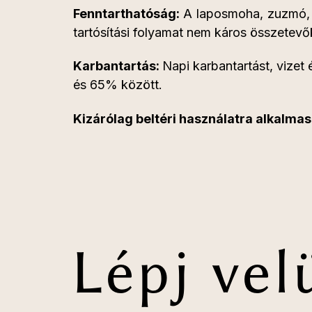
Fenntarthatóság:
A laposmoha, zuzmó, g
tartósítási folyamat nem káros összetevők
Karbantartás:
Napi karbantartást, vize
és 65% között.
Kizárólag beltéri használatra alkalmas
Lépj vel