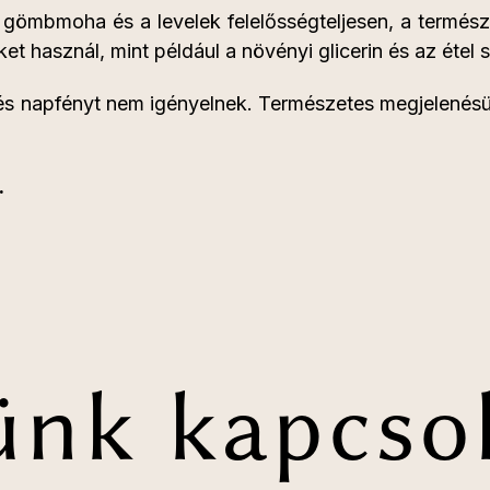
ömbmoha és a levelek felelősségteljesen, a természe
et használ, mint például a növényi glicerin és az étel 
t és napfényt nem igényelnek. Természetes megjelené
.
ünk kapcso