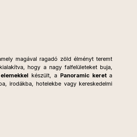
, amely magával ragadó zöld élményt teremt
ialakítva, hogy a nagy falfelületeket buja,
 elemekkel
készült, a
Panoramic keret
a
ba, irodákba, hotelekbe vagy kereskedelmi