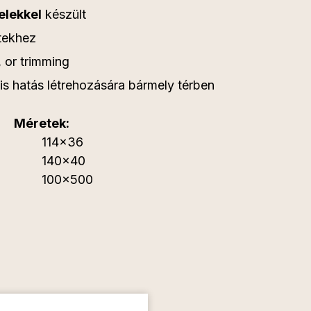
elekkel
készült
etekhez
, or trimming
is hatás létrehozására bármely térben
Méretek:
114x36
140x40
100x500