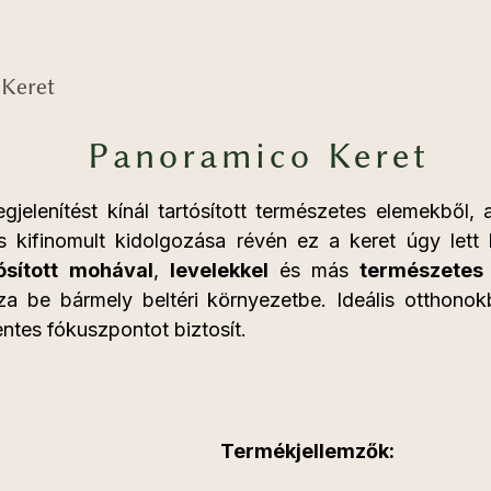
Keret
Panoramico Keret
gjelenítést kínál tartósított természetes elemekből
 kifinomult kidolgozása révén ez a keret úgy lett k
ósított
mohával
,
levelekkel
és más
természetes
a be bármely beltéri környezetbe. Ideális otthonok
ntes fókuszpontot biztosít.
Termékjellemzők: